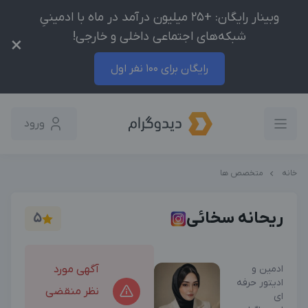
وبینار رایگان: +25 میلیون درآمد در ماه با ادمینیِ
شبکه‌های اجتماعی داخلی و خارجی!
×
رایگان برای 100 نفر اول
ورود
خانه
متخصص ها
ریحانه سخائی
5
ادمین و
آگهی مورد
ادیتور حرفه
نظر منقضی
ای