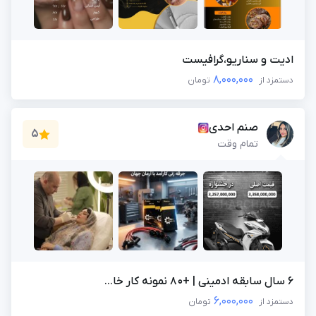
ادیت و سناریو،گرافیست
8,000,000
دستمزد از
تومان
صنم احدی
5
تمام وقت
6 سال سابقه ادمینی | +۸۰ نمونه کار خا...
6,000,000
دستمزد از
تومان