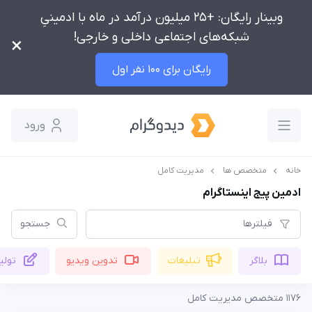
وبینار رایگان: +25 میلیون درآمد در ماه با ادمینیِ
شبکه‌های اجتماعی داخلی و خارجی!
×
رایگان برای 100 نفر اول
ورود
خانه
متخصص ها
مدیریت کامل
ادمین پیج اینستاگرام
فیلترها
جستجو
بلاگر
تبلیغات
تدوین ویدیو
تولی
1176 متخصص مدیریت کامل