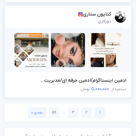
کتایون ستاری
دورکاری
ادمین اینستاگرام/ادمین حرفه ای/مدیریت...
5,000,000
دستمزد از
تومان
59
…
3
2
1
بعدی »