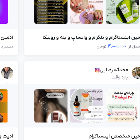
مین اینستاگرام و تلگرام و واتساپ و بله و روبیکا
ادمین ا
4,000,000
مزد از
تومان
دستمزد ا
محدثه رضایی
پاره وقت
×
ورود به حساب کاربری
شماره موبایل خود را وارد کنید
مین متخصص اینستاگرام
ادیت و
بعد از ثبت شماره کد برای شما پیامک خواهد شد