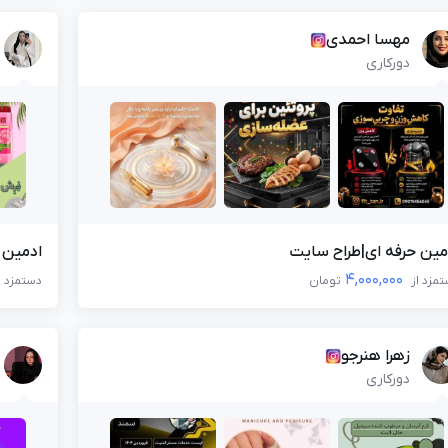
مهسا احمدی
دورکاری
مین حرفه ای|طراح سایت
ادمین خ
4,000,000
مزد از
تومان
دستمزد ا
زهرا هنرجو
دورکاری