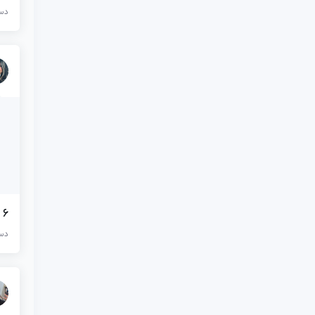
دست
6 سال سابقه ادمینی | +۸۰ نمونه کار خارجی و داخلی
دست