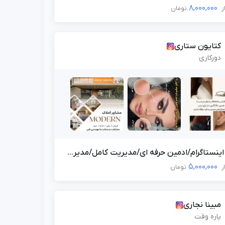
8,000,000
ز
تومان
کتایون ستاری
دورکاری
اینستاگرام/ادمین حرفه ای/مدیریت کامل/مدیر...
5,000,000
ز
تومان
مبینا نجاری
پاره وقت