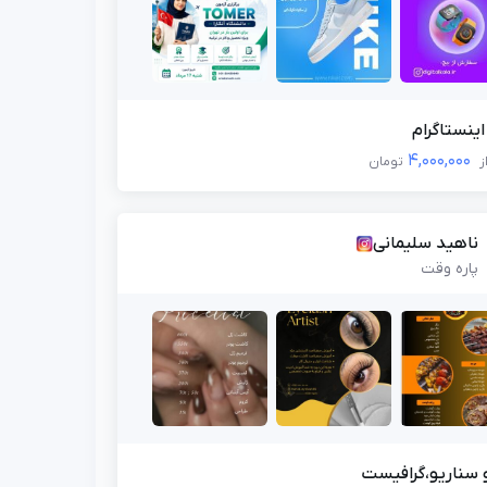
ینستاگرام
4,000,000
ز
تومان
ناهید سلیمانی
پاره وقت
 سناریو،گرافیست