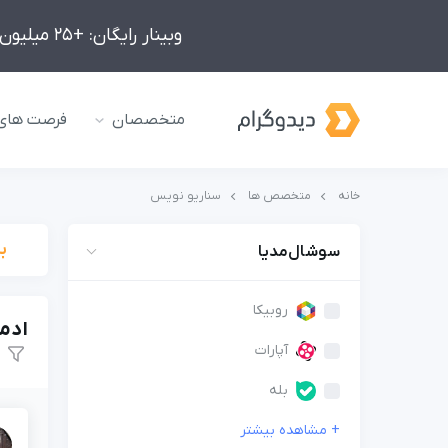
وبینار رایگان: +25 میلیون درآمد در ماه با ادمینیِ شبکه‌های اجتماعی داخلی و خارجی!
متخصصان
فرصت های
خانه
متخصص ها
سناریو نویس
ب
سوشال‌مدیا
روبیکا
ادم
آپارات
بله