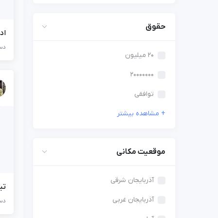
حقوق
اد
دست
20 میلیون
20000000
توافقی
موقعیت مکانی
آذربایجان شرقی
تی
آذربایجان غربی
دست