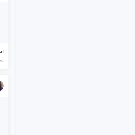
اد
دست