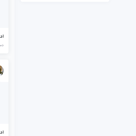
اد
دست
اد