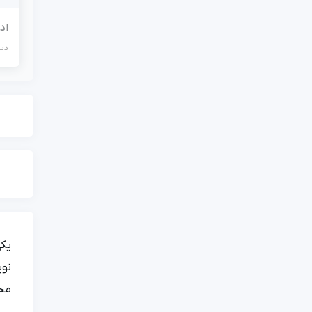
اد
دست
یکی
نوی
محت