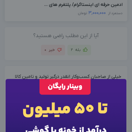
ادمین حرفه ای اینستاگرام/ پلتفرم های ...
3,000,000
دستمزد از
تومان
آیا از این مطلب راضی هستید؟
بله
2
خیر
0
خیلی از صاحبان کسب‌وکار انقدر درگیر تولید و تامین کالا
هستن که وقت نمی‌کنن به کانال و ویترین‌شون برسن. از
اون طرف هم مشتری وقتی وارد یه کانال مثل کانال بله
×
ورود به حساب کاربری
می‌شه، اگه ببینه خبری از پاسخ‌گویی نیست یا ویترین
شلخته‌ست، سریع می‌ره سراغ بقیه. همین‌جاست که یه
شماره موبایل خود را وارد کنید
«ادمین بله» حرفه‌ای می‌تونه اوضاع رو کلاً عوض کنه و
بعد از ثبت شماره کد برای شما پیامک خواهد شد