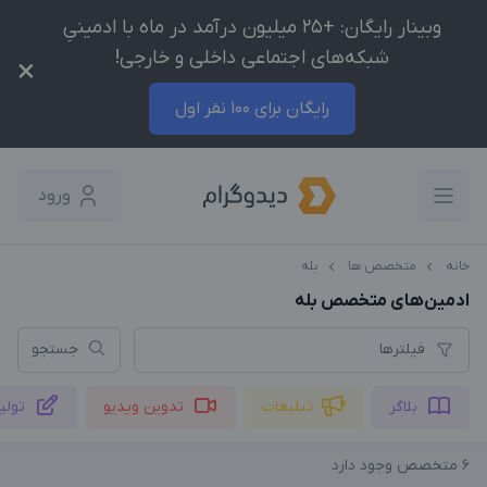
وبینار رایگان: +25 میلیون درآمد در ماه با ادمینیِ
شبکه‌های اجتماعی داخلی و خارجی!
×
رایگان برای 100 نفر اول
ورود
خانه
متخصص ها
بله
ادمین‌های متخصص بله
فیلترها
جستجو
بلاگر
تبلیغات
تدوین ویدیو
تولی
6
متخصص وجود دارد