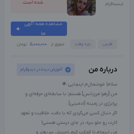
شده است.
اینستاگرام
مشاهده همه آگهی
ها
فارس
پاره وقت
5,000,000
حقوق از
تومان
درباره من
آموزش دیده در دیدوگرام
سلام! خوشحال‌م اینجایی 🌟
من [زهرا مرزبانس] هستم؛ با سابقه‌ای حرفه‌ای و
پرانرژی در زمینه [ادمینی].
اگر دنبال کسی می‌گردی که با دقت، خلاقیت و تعهد
کارت رو جلو ببره، در جای درستی هستی!
من اینجام تا کمکت کنم راحت‌تر، سریع‌تر و