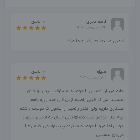
کاظم باقری
پاسخ
24 اردیبهشت 1404
ادمین مسئولیت پذیر و خلاق✅
منیزه
پاسخ
19 اردیبهشت 1404
خانم مرزبان ادمینی با حوصله، مسئولیت پذیر، و خلاق
هستند، من ک خیلی راضیم ازش الان چند روزه باهم
همکاری داریم ولی انقدر راضیم از ایشون ک دوست داشتم
بیام نظر خودمو ثبت کنم😍هرکی دنبال یه ادمین خلاق و
خوش اخلاق و با حوصله میگرده پیشنهاد من خانم زهرا
مرزبان هستش