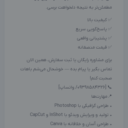
مطمئن‌تر به نتیجه دلخواهت برسی.
✅ کیفیت بالا
✅ پاسخ‌گویی سریع
✅ پشتیبانی واقعی
✅ قیمت منصفانه
برای مشاوره رایگان یا ثبت سفارش، همین الان
تماس بگیر یا پیام بده — خوشحال می‌شم باهات
صحبت کنم!
📞 [09398584326/ واتساپ]
📍مهارت‌ها
• طراحی گرافیکی با Photoshop
• تولید و ویرایش ویدئو با InShot و CapCut
• طراحی آسان و خلاقانه با Canva