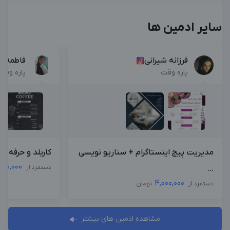
سایر ادمین ها
فرزانه شیرانی
فاطمه ح
پاره وقت
پاره وقت
مدیریت پیج اینستاگرام + سناریو نویسی
کاربلد و حرفه ای
000,000
دستمزد از
...
4,000,000
دستمزد از
تومان
مشاهده ادمین های بیشتر