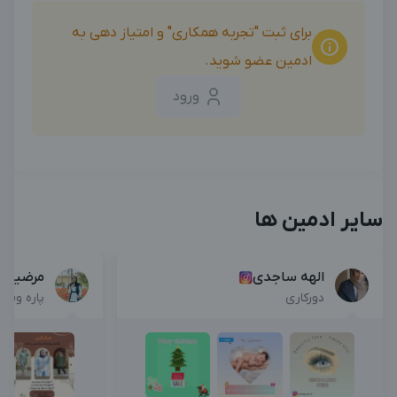
برای ثبت "تجربه همکاری" و امتیاز دهی به
ادمین عضو شوید.
ورود
سایر ادمین ها
الهه ساجدی
مرضیه 
دورکاری
پاره وقت