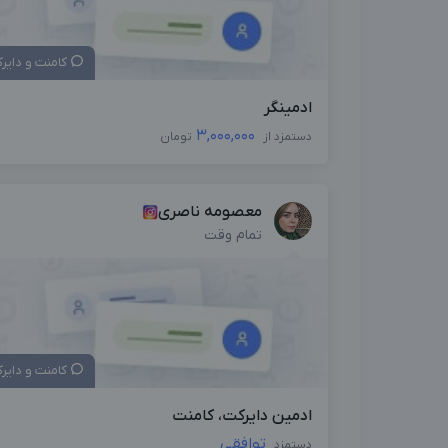
کامنت و دایر
ادمینگر
3,000,000
دستمزد از
تومان
معصومه ناصری
تمام وقت
کامنت و دایر
ادمين دايركت، كامنت
توافقی
دستمزد