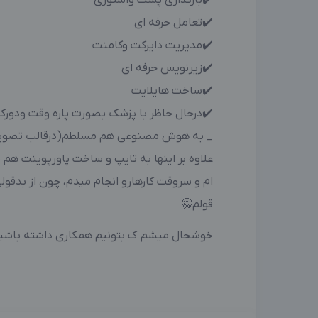
✔️بارگذاری پست واستوری
✔️تعامل حرفه ای
✔️مدیریت دایرکت وکامنت
✔️زیرنویس حرفه ای
✔️ساخت هایلایت
✔️درحال حاظر با پزشک بصورت پاره وقت ودور
_ به هوش مصنوعی هم مسلطم(درقالب تصویر 
علاوه بر اینها به تایپ و ساخت پاورپوینت هم
ام و سروقت کارهارو انجام میدم، چون از بدق
قولم🤗
خوشحال میشم ک بتونیم همکاری داشته باشی