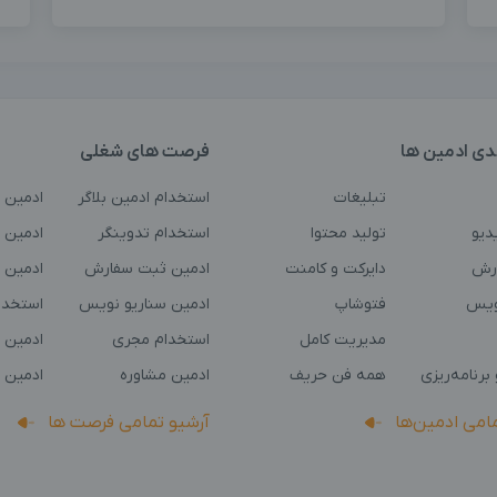
دی ادمین ها
فرصت های شغلی
تبلیغات
استخدام ادمین بلاگر
ادمین 
دیو
تولید محتوا
استخدام تدوینگر
ادمین ت
رش
دایرکت و کامنت
ادمین ثبت سفارش
ادمین 
ویس
فتوشاپ
ادمین سناریو نویس
استخدا
مدیریت کامل
استخدام مجری
ادمین 
برنامه‌ریزی
همه فن حریف
ادمین مشاوره
ادمین 
مامی ادمین‌ها
آرشیو تمامی فرصت ها