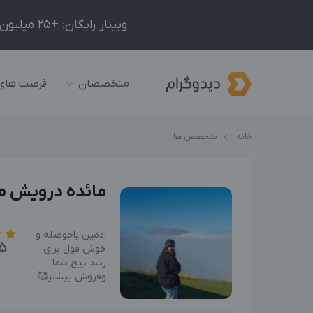
وبینار رایگان: +25 میلیون درآمد در ماه با ادمینیِ شبکه‌های اجتماعی داخلی و خارجی!
متخصصان
فرصت های
خانه
متخصص ها
مائده درویش 
ادمین باحوصله و
5
خوش قول برای
رشد پیج شما
وفروش بیشتر🥰