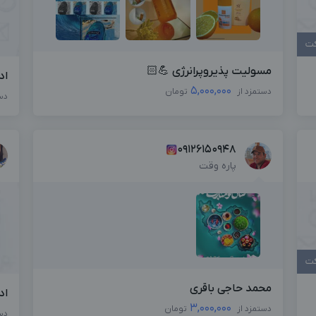
کت
مسولیت پذیروپرانرژی 💪🏻
اد
5,000,000
دستمزد از
تومان
دس
09126150948
پاره وقت
کت
محمد حاجی باقری
اد
3,000,000
دستمزد از
تومان
دس