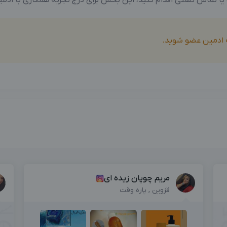
ه ادمین عضو شوید.
مریم چوپان زیده ای
قزوین , پاره وقت