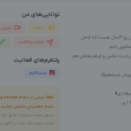
توانایی‌های من
تبلیغات
تدوین 
دوره کارباموبایل و اینستاگرام و هوش مصنوعی رو ۳سال هست که کامل
دایرکت و کامنت
مکتون کنم.
ی،ادیت عکس و فیلم،تعامل هم
پلتفرم‌های فعالیت
اینستاگرام
ا،سروش مسلطم🤗
فه ای⬇️
لطفاً پیش از انجام معامله 
شده، اطمینان حاصل نمایید.
بدیهی است دیدوگرام هیچ نوع م
صحت موارد ذکر شده در آگهی، بر