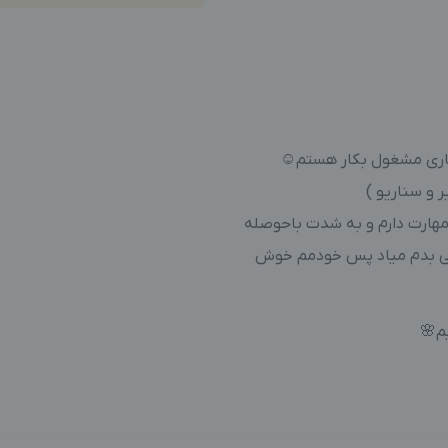
کاری مشغول بکار هستم☺️
و سناریو )
 مهارت دارم و به شدت باحوصله
ولی بدم میاد پس خودمم خوش
م🌸