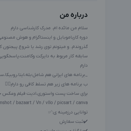
درباره من
سلام من مائده ام. مدرک کارشناسی دارم
گذروندم. و میتونم توی رشد یا شروع پیجتون ک
سابقه کار مربوط به دایرکت وکامنت،پاسخگوی
دارم
_برنامه های ایرانی هم شامل:بله،ایتا،روبیک
ب برنامه های زیر هم تسلط کافی رو دارم👇🏼
برای ساخت پست واستوری،ادیت فیلم وعکس حر
Inshot / bazaart / Vn / vllo / picsart / canva / و…
توانایی درزمینه ی:✅
✔️ثبت سفارش