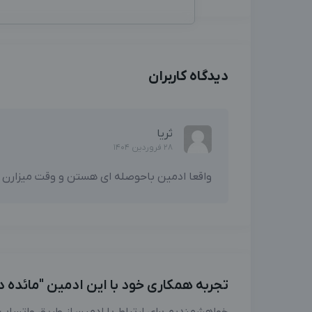
دیدگاه کاربران
ثریا
28 فروردین 1404
واقعا ادمین باحوصله ای هستن و وقت میزارن ب
تجربه همکاری خود با این ادمین "مائده د
خواهشمندیم برای ارتباط با ادمین از طریق واتساپ