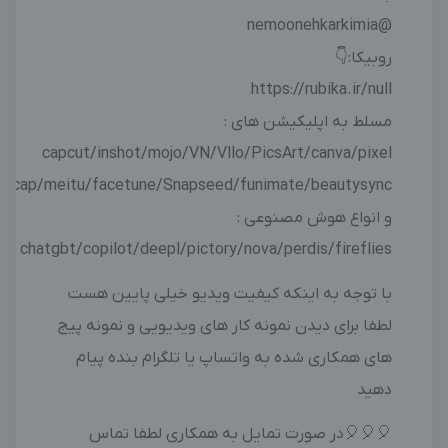
@nemoonehkarkimia
روبیکا:👇
https://rubika.ir/null
مسلط به اپلیکیشن های :
capcut/inshot/mojo/VN/Vllo/PicsArt/canva/pixel
autocap/meitu/facetune/Snapseed/funimate/beautysync
و انواع هوش مصنوعی :
chatgbt/copilot/deepl/pictory/nova/perdis/fireflies
با توجه به اینکه کیفیت ویدیو خیلی پایین هست
لطفا برای دیدن نمونه کار های ویدیویی و نمونه پیج
های همکاری شده به واتساپ یا تلگرام بنده پیام
دهید
🎈🎈🎈در صورت تمایل به همکاری لطفا تماس