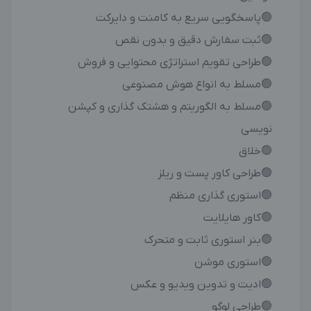
🟢پاسخگویی سریع به کامنت و دایرکت
🟢ثبت سفارش دقیق و بدون نقص
🟢طراحی تقویم استراتژی محتوایی و فروش
🟢مسلط به انواع هوش مصنوعی
🟢مسلط به الگوریتم و هشتک گذاری و کپشن
نویسی
🟢خلاق
🟢طراحی کاور پست و ریلز
🟢استوری گذاری منظم
🟢کاور هایلایت
🟢بنر استوری ثابت و متحرک
🟢استوری موشن
🟢ادیت و تدوین ویدیو و عکس
🟢طراحی لوگو