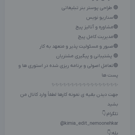
🟢 طراحی پوستر بنر تبلیغاتی
🟢سناریو نویس
🟢مشاوره و آنالیز پیج
🟢مدیریت کامل پیج
🟢صبور و مسئولیت پذیر و متعهد به کار
🟢 پشتیبانی و پیگیری مشتریان
🟢تعامل اصولی و برنامه ریزی شده در استوری ها و
پست ها
✨✨✨✨✨✨✨✨✨✨✨✨✨✨✨✨✨
جهت دیدن بقیه ی نمونه کارها لطفاً وارد کانال من
بشید
تلگرام:👇
kimia_edit_nemoonehkar@
بله:👇