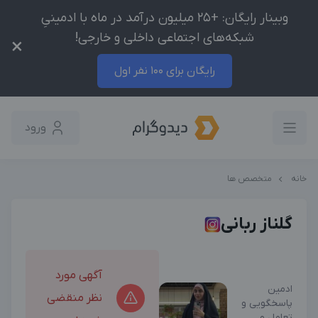
وبینار رایگان: +25 میلیون درآمد در ماه با ادمینیِ
شبکه‌های اجتماعی داخلی و خارجی!
×
رایگان برای 100 نفر اول
ورود
خانه
متخصص ها
گلناز ربانی
آگهی مورد
ادمین
نظر منقضی
پاسخگویی و
تعامل و