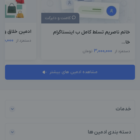
کامنت و دایرکت
ادمین خلاق و ع
خانم ناصریم تسلط کامل ب اینستاگرام
500,000
دستمزد از
خا...
3,000,000
دستمزد از
تومان
مشاهده ادمین های بیشتر
خدمات
دسته بندی ادمین ها