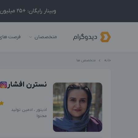
وبینار رایگان: +25 میلیون درآمد در ماه با ادمینیِ شبکه‌های اجتماعی داخلی و خارجی!
متخصصان
فرصت های
خانه
متخصص ها
نسترن افشار
ادیتور ، ادمین تولید
محتوا