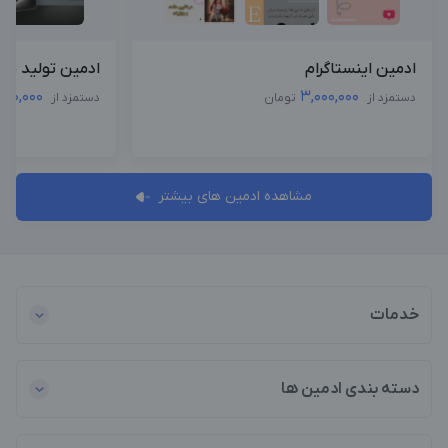
ادمین اینستاگرام
ادمین تولید محت
500,000
3,000,000
دستمزد از
تومان
دستمزد از
مشاهده ادمین های بیشتر
خدمات
دسته بندی ادمین ها