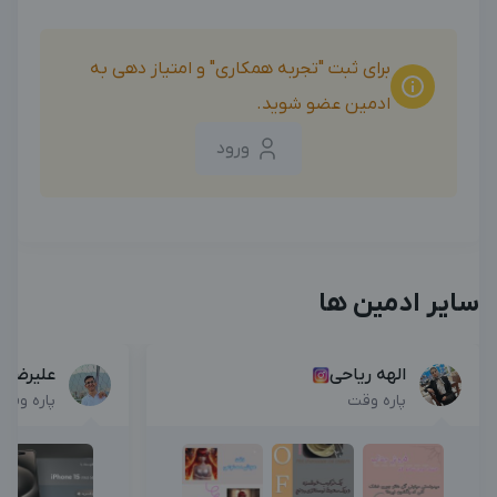
بزرگترین پیج ادمینی
بزرگترین کانال ادمینی
برای ثبت "تجربه همکاری" و امتیاز دهی به
ادمین عضو شوید.
ورود
سایر ادمین ها
الهه ریاحی
علیرضا 
پاره وقت
پاره وقت