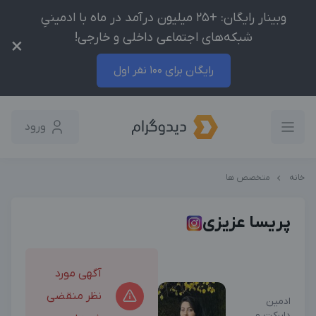
وبینار رایگان: +25 میلیون درآمد در ماه با ادمینیِ
شبکه‌های اجتماعی داخلی و خارجی!
×
رایگان برای 100 نفر اول
ورود
خانه
متخصص ها
پریسا عزیزی
آگهی مورد
نظر منقضی
ادمین
دایرکت و