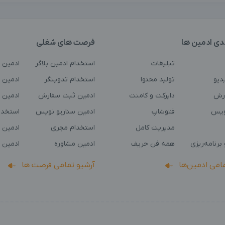
دی ادمین ها
فرصت های شغلی
تبلیغات
استخدام ادمین بلاگر
ادمین 
دیو
تولید محتوا
استخدام تدوینگر
ادمین ت
رش
دایرکت و کامنت
ادمین ثبت سفارش
ادمین 
ویس
فتوشاپ
ادمین سناریو نویس
استخدا
مدیریت کامل
استخدام مجری
ادمین 
برنامه‌ریزی
همه فن حریف
ادمین مشاوره
ادمین 
مامی ادمین‌ها
آرشیو تمامی فرصت ها