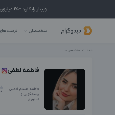
وبینار رایگان: +25 میلیون درآمد در ماه با ادمینیِ شبکه‌های اجتماعی داخلی و خارجی!
متخصصان
فرصت های
خانه
متخصص ها
فاطمه لطفی
فاطمه هستم ادمین
فع
پاسخگویی و
استوری