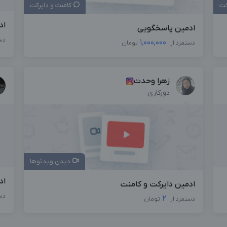
کت
کامنت و دایرکت
اد
ادمین پاسخگویی
دس
1,000,000
دستمزد از
تومان
زهرا وحدت
دورکاری
دیدن ویدئوها
اد
ادمین دایرکت و کامنت
دس
2
دستمزد از
تومان