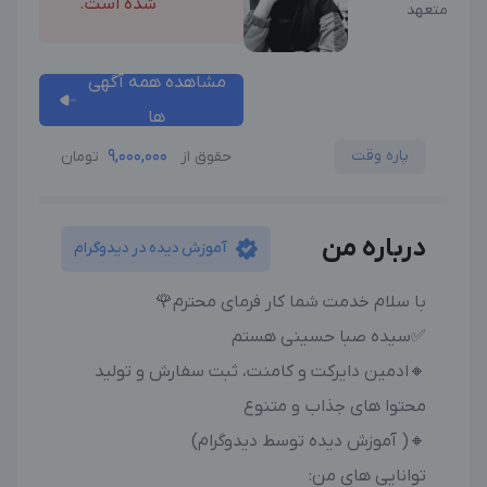
شده است.
متعهد
مشاهده همه آگهی
ها
پاره وقت
9,000,000
حقوق از
تومان
درباره من
آموزش دیده در دیدوگرام
با سلام خدمت شما کار فرمای محترم🌹
✅️سیده صبا حسینی هستم
🔸️ادمین دایرکت و کامنت، ثبت سفارش و تولید
محتوا های جذاب و متنوع
🔸️( آموزش دیده توسط دیدوگرام)
توانایی های من: