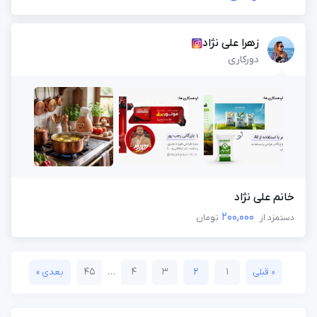
زهرا علی نژاد
دورکاری
خانم علی نژاد
200,000
دستمزد از
تومان
45
…
4
3
2
1
« قبلی
بعدی »