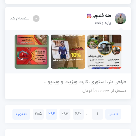
طه قلیچی
استخدام شد
پاره وقت
طراحی بنر، استوری، کارت ویزیت و ویدیو...
1,000,000
دستمزد از
تومان
285
284
283
282
…
1
« قبلی
بعدی »