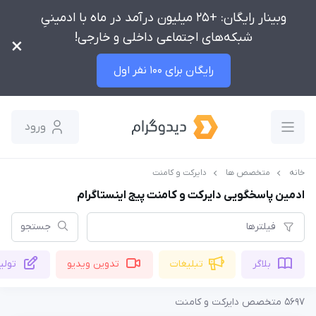
وبینار رایگان: +25 میلیون درآمد در ماه با ادمینیِ
شبکه‌های اجتماعی داخلی و خارجی!
×
رایگان برای 100 نفر اول
ورود
خانه
متخصص ها
دایرکت و کامنت
ادمین پاسخگویی دایرکت و کامنت پیج اینستاگرام
فیلترها
جستجو
بلاگر
تبلیغات
تدوین ویدیو
تولی
5697 متخصص دایرکت و کامنت