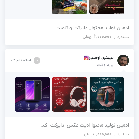
ادمین تولید محتوا_ دایرکت و کامنت
2,000,000
دستمزد از
تومان
مهدی ارحمی
استخدام شد
پاره وقت
ادمین تولید محتوا.ادیت عکس .دایرکت .ک...
1,000,000
دستمزد از
تومان