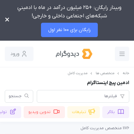
وبینار رایگان: +25 میلیون درآمد در ماه با ادمینیِ
شبکه‌های اجتماعی داخلی و خارجی!
×
رایگان برای 100 نفر اول
ورود
خانه
متخصص ها
مدیریت کامل
ادمین پیج اینستاگرام
فیلترها
جستجو
بلاگر
تبلیغات
تدوین ویدیو
تولی
1176 متخصص مدیریت کامل