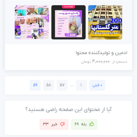
ادمین و تولیدکننده محتوا
4,000,000
دستمزد از
تومان
59
58
57
…
1
« قبلی
آیا از محتوای این صفحه راضی هستید؟
بله
69
خیر
33