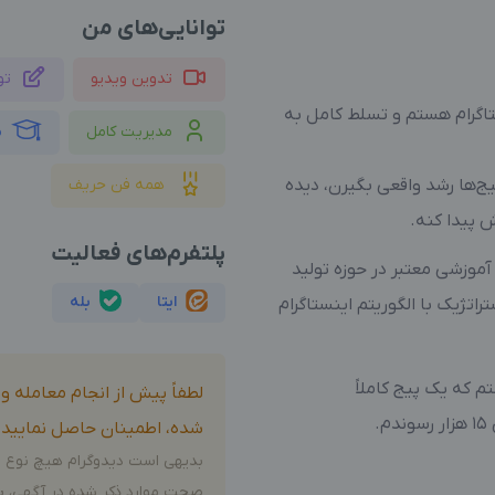
توانایی‌های من
تدوین ویدیو
تو
تاگرام هستم و تسلط کامل به
مدیریت کامل
م
ج‌ها رشد واقعی بگیرن، دیده
همه فن حریف
 پیدا کنه.
پلتفرم‌های فعالیت
آموزشی معتبر در حوزه تولید
ایتا
بله
اتژیک با الگوریتم اینستاگرام
تم که یک پیج کاملاً
لطفاً پیش از انجام معامله 
.
شده، اطمینان حاصل نمایید.
بدیهی است دیدوگرام هیچ نوع م
صحت موارد ذکر شده در آگهی، بر