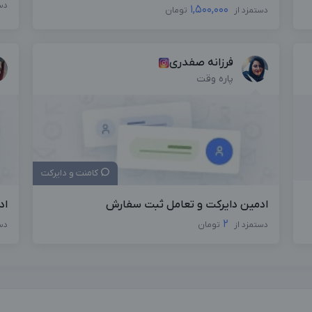
دس
1,500,000
دستمزد از
تومان
فرزانه صفدری
پاره وقت
کامنت و دایرکت
ادمین دایرکت و تعامل ثبت سفارش
اد
2
دستمزد از
تومان
دس