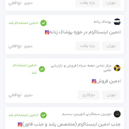
ادمین هستم
کارفرما هستم
+98
تهران
پاره وقت
توافقی
حقوق
فرصت‌های شغلی
فرصت‌ها
ارسال کد
جدیدترین آگهی‌های استخدامی را ببینید
پوشاک زنانه
ادمین استخدام شد
آگهی استخدام ادمین
ثبت آگهی
ادمین اینستاگرام در حوزه پوشاک زنانه
جدیدترین آگهی‌های استخدامی را ببینید
تهران
پاره وقت
توافقی
حقوق
بزرگترین پیج ادمینی
بزرگترین کانال ادمینی
ادمین استخدام
مرکز تماس جعبه سیاه | فروش و بازاریابی
تلفنی
شد
ادمین فروش
تهران
دورکاری
توافقی
حقوق
دوربین سیمکارتی |دوربین بیسیم
ادمین استخدام شد
جذب ادمین اینستاگرام (متخصص رشد و جذب فالور)