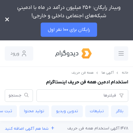
وبینار رایگان: +25 میلیون درآمد در ماه با ادمینیِ
شبکه‌های اجتماعی داخلی و خارجی!
×
رایگان برای 100 نفر اول
ورود
خانه
آگهی ها
همه فن حریف
استخدام ادمین همه فن حریف اینستاگرام
فیلترها
جستجو
بلاگر
تبلیغات
تدوین‌ ویدیو
تولید محتوا
ثبت س
+
1478 آگهی استخدام همه فن حریف
شما هم آگهی اضافه کنید