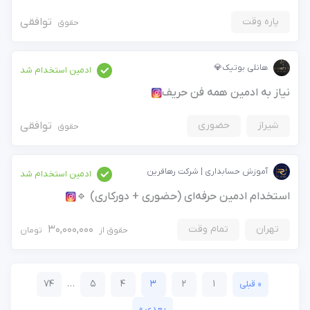
پاره وقت
توافقی
حقوق
هانلی بوتیک💎
ادمین استخدام شد
نیاز به ادمین همه فن حریف
شیراز
حضوری
توافقی
حقوق
آموزش حسابداری | شرکت رهافرین
ادمین استخدام شد
استخدام ادمین حرفه‌ای (حضوری + دورکاری) 🔹
تهران
تمام وقت
30,000,000
حقوق از
تومان
74
…
5
4
3
2
1
« قبلی
بعدی »