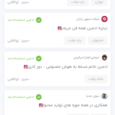
تهران
پاره وقت
توافقی
حقوق
شرکت میهن رایان
ادمین استخدام شد
نیازبه ادمین همه فن حریف
اصفهان
پاره وقت
توافقی
حقوق
شوخی/طنز/سرگرمی
ادمین استخدام شد
ادمین خانم مسلط به هوش مصنوعی – دور کاری
×
ورود به حساب کاربری
تمام وقت
توافقی
حقوق
سون مدیا
شماره موبایل خود را وارد کنید
ادمین استخدام شد
بعد از ثبت شماره کد برای شما پیامک خواهد شد
همکاری در همه حوزه های تولید محتوا
معرفی شوید
ادمین می‌خواهم