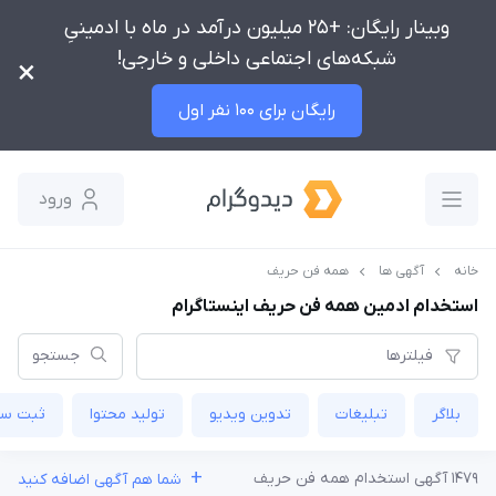
وبینار رایگان: +25 میلیون درآمد در ماه با ادمینیِ
شبکه‌های اجتماعی داخلی و خارجی!
×
رایگان برای 100 نفر اول
ورود
خانه
آگهی ها
همه فن حریف
استخدام ادمین همه فن حریف اینستاگرام
فیلترها
جستجو
بلاگر
تبلیغات
تدوین‌ ویدیو
تولید محتوا
ثبت س
+
1479 آگهی استخدام همه فن حریف
شما هم آگهی اضافه کنید