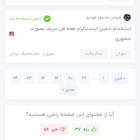
فروش مانیتور خودرو
ادمین استخدام شد
استخدام ادمین اینستاگرام همه فن حریف بصورت
حضوری
تهران
تمام وقت
5,000,000
حقوق از
تومان
74
73
72
71
70
69
…
1
« قبلی
بعدی »
آیا از محتوای این صفحه راضی هستید؟
بله
37
خیر
58