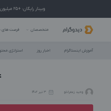
وبینار رایگان: +25 میلیون درآمد در ماه با ادمینیِ شبکه‌های اجتماعی داخلی و خارجی!
متخصصان
فرصت های 
آموزش اینستاگرام
اخبار روز
استراتژی محتوا
ع
وحید زعفرانلو
3 تیر 1402