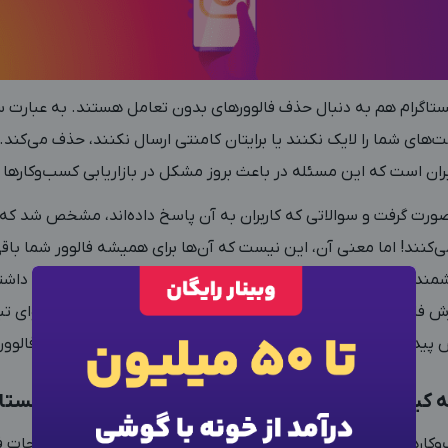
ینستاگرام هم به دنبال حذف فالوورهای بدون تعامل هستند. به عبارت س
ای شما را لایک نکنند یا برایتان کامنتی ارسال نکنند، حذف می‌کند. ام
ن است که این مسئله در باعث بروز مشکل در بازاریابی کسب‌وکارها 
رت گرفت و سوالاتی که کاربران به آن پاسخ داده‌اند، مشخص شد که اک
کنند! اما معنی آن، این نیست که آن‌ها برای همیشه فالوور شما باق
زشمند هستند و اگر صفحه شما نتواند محتوای مفیدی برای کاربران داشته
ش فالوور صفحات برندها، این است که تنها به دنبال تولید محتوای تب
×
ورود به حساب کاربری
ش پیدا کند. نتیجه این عمل کاملاً برعکس است و منجر به ریزش فالو
ه کیفیت آن ترجیح می‌دهید، دچار ریزش فالوور اینستا
شماره موبایل خود را وارد کنید
بعد از ثبت شماره کد برای شما پیامک خواهد شد
کارها به آن دقت نمی‌کنند، کیفیت محتوا است. بسیاری از صفحات ف