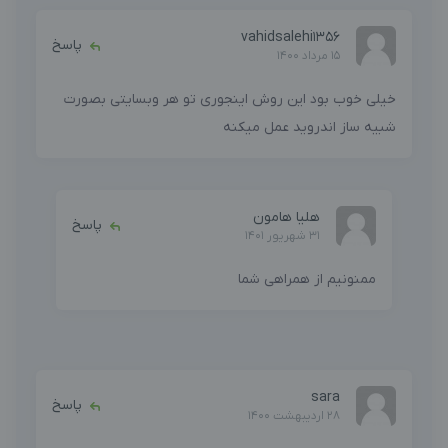
vahidsalehi1356
پاسخ
15 مرداد 1400
خیلی خوب بود این روش اینجوری تو هر وبسایتی بصورت
شبیه ساز اندروید عمل میکنه
هلیا هامون
پاسخ
31 شهریور 1401
ممنونیم از همراهی شما
sara
پاسخ
28 اردیبهشت 1400