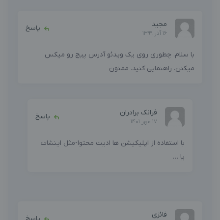
مجید
پاسخ
16 آذر 1399
با سلام. چطوری روی یک ویدئو آدرس پیج رو میکس
میکنن. راهنمایی کنید. ممنون
فرانک برادران
پاسخ
17 مهر 1401
با استفاده از اپلیکیشن ها ادیت محتوا-مثل اینشات
یا …
فائزی
پاسخ