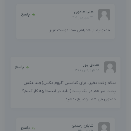
هلیا هامون
پاسخ
31 شهریور 1401
ممنونیم از همراهی شما دوست عزیز
صادق پور
پاسخ
28 فروردین 1400
سلام وقت بخیر.. برای گذاشتن آلبوم عکس(چند عکس
پشت سر هم در یک پست) باید در اینستا چه کار کنیم؟
ممنون می شم توضیح بدهید
شایان رحمتی
پاسخ
12 مهر 1401