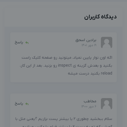
دیدگاه کاربران
برادین اسحق
پاسخ
19 مهر 1401
اگه اون نوار پایین نمیاد، میتونید رو صفحه کلیک راست
بکنید و بعدش گزینه ی inspect رو بزنید. بعد از این کار،
reload بکنید درست میشه
مخاطب
پاسخ
6 مهر 1400
سلام ببخشید چطوری 2 یا بیشتر پست بزاریم ؟یعنی مثل با
گو.شی که تو یه پست 2 یا بیشتر فیلم یا عکس میزاریم