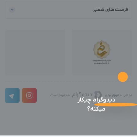
فرصت های شغلی
تمامی حقوق برای
محفوظ است
دیدوگرام چیکار
میکنه؟