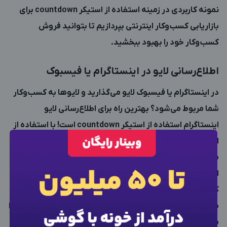
نمونه کاربردی در زمینه استفاده از استیکر countdown برای
بازاریابی کسب‌وکار اینترنتی بپردازیم تا بتوانید فروش
کسب‌وکار خود را بهبود ببخشید.
اطلاع‌رسانی لایو در اینستاگرام یا فیسبوک
در اینستاگرام یا فیسبوک لایو می‌گذارید و لایوها به کسب‌وکار
شما مربوط می‌شود؟ بهترین راه برای اطلاع‌رسانی
لایو
اینستاگرام
استفاده از استیکر countdown است! با استفاده از
این استیکر می‌توانید به کاربران بگویید دقیقاً چه ساعتی لایو
می‌گذارید تا آن‌ها بتوانند لایو شما را ببینند. بهتر است در کنار
×
ورود به حساب کاربری
استیکر countdown ساعت دقیق لایو خود را اعلام کنید و از
کاربران بخواهید گزینه یادآوری (Remind me) استیکر شمارش
معکوس را هم فعال کنند. با این‌ کار تعداد افرادی که لایو شما را
شماره موبایل خود را وارد کنید
بعد از ثبت شماره کد برای شما پیامک خواهد شد
می‌بینند، تا حد زیادی افزایش پیدا می‌کنند! همچنین بسیاری از