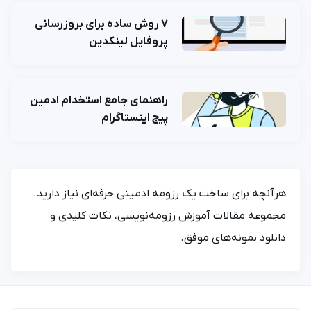
شماره موبایل خود را وارد کنید
7 روش ساده برای بروزرسانی
بعد از ثبت شماره کد برای شما پیامک خواهد شد
پروفایل لینکدین
معرفی شوید
ادمین می‌خواهم
ادمین هستم
کارفرما هستم
+98
راهنمای جامع استخدام ادمین
فرصت‌های شغلی
فرصت‌ها
پیج اینستاگرام
ارسال کد
جدیدترین آگهی‌های استخدامی را ببینید
آگهی استخدام ادمین
ثبت آگهی
جدیدترین آگهی‌های استخدامی را ببینید
هرآنچه برای ساخت یک رزومه ادمینی حرفه‌ای نیاز دارید.
بزرگترین پیج ادمینی
بزرگترین کانال ادمینی
مجموعه مقالات آموزش رزومه‌نویسی، نکات کلیدی و
دانلود نمونه‌های موفق.