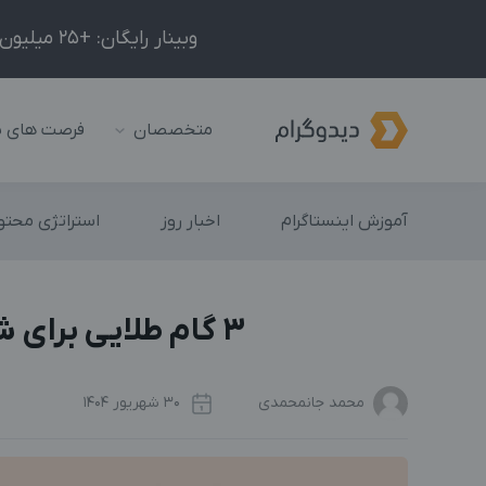
وبینار رایگان: +25 میلیون درآمد در ماه با ادمینیِ شبکه‌های اجتماعی داخلی و خارجی!
متخصصان
فرصت های 
آموزش اینستاگرام
اخبار روز
استراتژی محتوا
۳ گام طلایی برای شروع کار ادمینی بدون هیچ تجربه قبلی! (راهنمای جامع)
محمد جانمحمدی
30 شهریور 1404