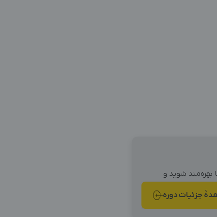
ا بهره‌مند شوید و
هٔ جزئیات دوره