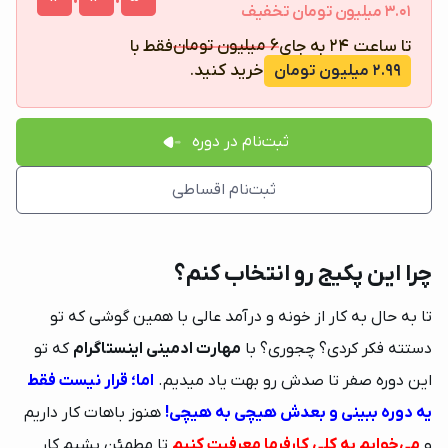
3.01 میلیون تومان تخفیف
6 میلیون تومان
تا ساعت 24 به جای
فقط با
خرید کنید.
2.99 میلیون تومان
ثبت‌نام در دوره
ثبت‌نام اقساطی
چرا این پکیج رو انتخاب کنم؟
تا به حال به کار از خونه و درآمد عالی با همین گوشی که تو
دستته فکر کردی؟ چجوری؟ با
مهارت ادمینی اینستاگرام
که تو
این دوره صفر تا صدش رو بهت یاد میدیم.
اما؛ قرار نیست فقط
یه دوره ببینی و بعدش هیچی به هیچی!
هنوز باهات کار داریم
و
می‌خوایم به کلی کارفرما معرفیت کنیم
تا مطمئن بشیم کار