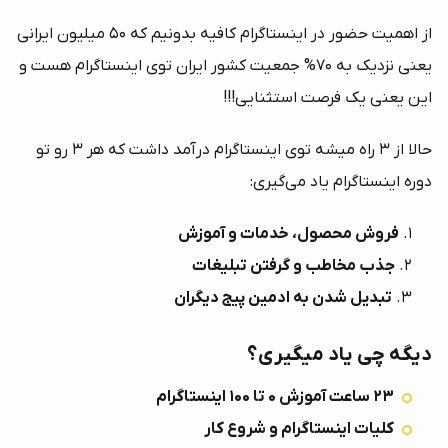
از اهمیت حضور در اینستاگرام کافیه بدونیم که 50 میلیون ایرانی
یعنی نزدیک به 70% جمعیت کشور ایران توی اینستاگرام هست و
خرید اقساطی از دیدوگرام
این یعنی یک فرصت استثنایی!!!
×
ورود به حساب کاربری
دسترسی کامل به دوره بعد از پرداخت اولین قسط!
حالا از 3 راه میشه توی اینستاگرام درآمد داشت که هر 3 رو تو
دوره اینستاگرام یاد می‌گیری:
شماره موبایل خود را وارد کنید
شرایط پرداخت اقساطی
بعد از ثبت شماره کد برای شما پیامک خواهد شد
همین حالا می‌توانید با توجه به مبلغ دوره، در 2 تا 4
فروش محصول، خدمات و آموزش
قسط و بدون کارمزد ثبت‌نام کنید.
+98
جذب مخاطب و گرفتن تبلیغات
خرید اقساطی
تبدیل شدن به ادمین پیج دیگران
ارسال کد
دیگه چی یاد میگیری؟
ارتباط با پشتیبانی
23 ساعت آموزش 0 تا 100 اینستاگرام
کارشناسان دیدوگرام در سریع‌ترین زمان ممکن شما
کلیات اینستاگرام و شروع کار
را در تمامی مراحل خرید اقساطی راهنمایی می‌کنند.