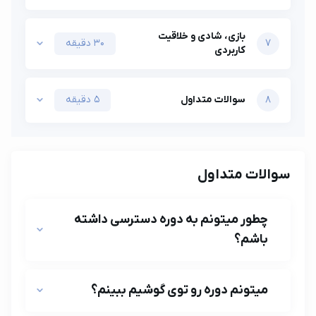
بازی، ﺷﺎدی و ﺧﻼﻗﯿﺖ
7
30 دقیقه
ﮐﺎرﺑﺮدی
8
سوالات متداول
5 دقیقه
سوالات متداول
چطور میتونم به دوره دسترسی داشته
باشم؟
میتونم دوره رو توی گوشیم ببینم؟