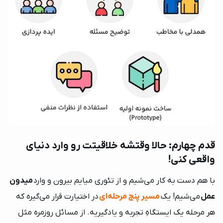
خرید اقساطی از دیدوگرام
×
ورود به حساب کاربری
دسترسی کامل به دوره بعد از پرداخت اولین قسط!
شماره موبایل خود را وارد کنید
شرایط پرداخت اقساطی
بعد از ثبت شماره کد برای شما پیامک خواهد شد
همین حالا می‌توانید با توجه به مبلغ دوره، در 2 تا 4
قدم چهارم: حالا وقتشه خلاقیتت رو وارد دنیای
قسط و بدون کارمزد ثبت‌نام کنید.
+98
واقعی کنی!
خرید اقساطی
با هم دست به کار می‌شیم و از تئوری میایم بیرون و وارد
میدون
ارسال کد
عمل
می‌شیم! یک
مسیر پنج مرحله‌ای
در اختیارت قرار می‌گیره که
هر مرحله یک ایستگاهِ تجربه و یادگیریه. از مسائل روزمره مثل
ارتباط با پشتیبانی