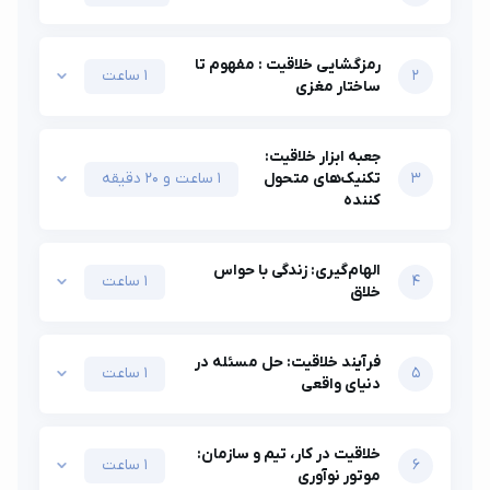
رمزگشایی خلاقیت : مفهوم تا
2
1 ساعت
ساختار مغزی
جعبه ابزار خلاقیت:
3
تکنیک‌های متحول
1 ساعت و 20 دقیقه
کننده
الهام‌گیری: زندگی با حواس
4
1 ساعت
خلاق
فرآیند خلاقیت: حل مسئله در
5
1 ساعت
دنیای واقعی
ﺧﻼﻗﯿﺖ در ﮐﺎر، ﺗﯿﻢ و ﺳﺎزﻣﺎن:
6
1 ساعت
ﻣﻮﺗﻮر ﻧﻮآوری