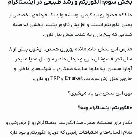
بخش سوم: الگوریتم و رشد طبیعی در اینستاگرام
حالا که محتوا رو یاد گرفتی، وقتشه وارد یک مرحله‌ی تخصصی‌تر
یعنی الگوریتم ایسنتا و افزایش فالوور بشیم. بخشی که همه
کسایی که پیج دارن به شدت بهش نیاز دارن.
مدرس این بخش خانم مائده بهروزی هستن. ایشون بیش از 8
سال تجربه سوشال دارن و درحال حاضر سوشال مدیا منیجر
آچاره هستن. به علاوه سابقه همکاری با شرکت‌های داخلی و
خارجی مثل ازکی سرمایه، Emarket و TRP رو دارن.
توی این بخش چی یاد می‌گیری؟
♦️
الگوریتم اینستاگرام چیه؟
یکبار برای همیشه صفرتاصد الگوریتم اینستاگرام رو از برمی‌شی و
تمام افسانه‌ها و اشتباهات رایجی که درباره الگوریتم وجود داره