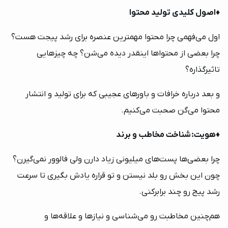
همین حالا می‌توانید با توجه به مبلغ دوره، در 2 تا 4
♦️
اصول کلیدی تولید محتوا
قسط و بدون کارمزد ثبت‌نام کنید.
+98
خرید اقساطی
اول می‌فهمی چرا محتوا مهمترین عنصره برای رشد پیجت هست؟
ارسال کد
چرا بعضی از محتواها اینقدر دیده می‌شن؟ چه چیزهایی
تاثیرگذاره؟
ارتباط با پشتیبانی
و بعد درباره خرافات و باورهای عجیبی که برای تولید و انتشار
کارشناسان دیدوگرام در سریع‌ترین زمان ممکن شما
محتوا می‌گن صحبت می‌کنیم.
را در تمامی مراحل خرید اقساطی راهنمایی می‌کنند.
پیام در تلگرام
021-91003383
♦️
هویت:
شناخت مخاطب و برند
چرا بعضی‌ها پست‌های میلیونی زیاد دارن ولی فالوور نمی‌گیرن؟
چون این بخش رو بلد نیستن و تو قراره یادش بگیری تا سرعت
رشد پیج رو چند برابرکنی.
هم‌چنین مخاطبت رو می‌شناسی و نیازها و علاقه‌ها و