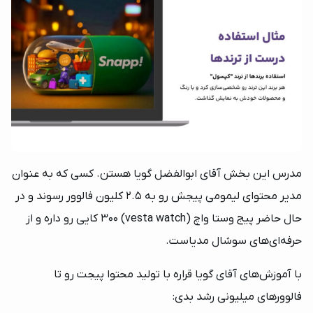
×
مدرس این بخش آقای ابوالفضل گویا هستن. کسی که به عنوان
مدیر محتوای لیمومی پیجش رو به 2.5 کلیون فالوور رسوند و در
خرید اقساطی از دیدوگرام
حال حاضر پیج وستا واچ (vesta watch) 300 کایی رو داره و از
×
ورود به حساب کاربری
حرفه‌ای‌های سوشال مدیاست.
دسترسی کامل به دوره بعد از پرداخت اولین قسط!
با آموزش‌های آقای گویا قراره با تولید محتوا پیجت رو تا
شماره موبایل خود را وارد کنید
شرایط پرداخت اقساطی
فالوورهای میلیونی رشد بدی:
بعد از ثبت شماره کد برای شما پیامک خواهد شد