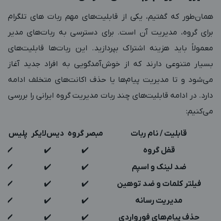
همان‌طور که گفتیم، یکی از قابلیت‌های مهم ربات های تلگرام
برای گروه، مدیریت آن است. برای دسترسی به ربات‌های مدیر
معمولاً باید هزینه اشتراک بپردازید. این ربات‌ها قابلیت‌های
بسیار متنوعی دارند که از خوش‌آمدگویی به افراد جدید آغاز
می‌شود و تا مدیریت پیام‌ها یا حذف اکانت‌های متخلف ادامه
دارد. در ادامه قابلیت‌های چند ربات مدیریت گروه ایرانی را بررسی
می‌کنیم:
قابلیت / نام ربات
مبصر گروه
دیس‌لایکر
پلیس گر
قفل گروه
✔️
✔️
✔️
ضد لینک و اسپم
✔️
✔️
✔️
فیلتر کلمات و ضد توهین
✔️
✔️
✔️
مدیریت رسانه
✔️
✔️
✔️
حذف پیام‌های فورواردی
✔️
✔️
✔️