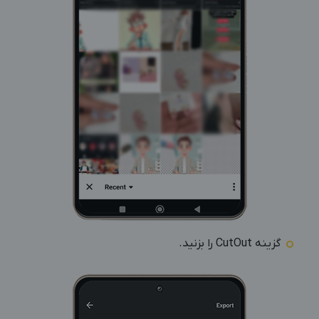
گزینه CutOut را بزنید.