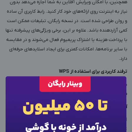
همچنین، با امکان ویرایش آفلاین به شما اجازه می‌دهد بدون
نیاز به اینترنت روی ارائه‌های خود کار کنید. رابط کاربری آن ساده
و روان طراحی شده است. در نسخه رایگان، تبلیغات ممکن است
کمی آزاردهنده باشد. علاوه بر این، برخی ویژگی‌های پیشرفته تنها
با پرداخت هزینه یا اشتراک پریمیوم فعال می‌شوند و در مقایسه
با سایر برنامه‌ها، امکانات کمتری برای ایجاد اسلایدهای حرفه‌ای
دارد.
ترفند کاربردی برای استفاده از WPS
در تنظیمات برنامه، گزینه Auto Backup را فعال کنید تا هیچ‌گاه
فایل‌هایتان از دست نروند!
×
ورود به حساب کاربری
آدرس دانلود
WPS Office for Android
شماره موبایل خود را وارد کنید
بعد از ثبت شماره کد برای شما پیامک خواهد شد
WPS Office for iOS