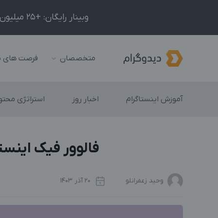
وبینار رایگان: +25 میلیون درآمد در ماه با ادمینیِ شبکه‌های اجتماعی داخلی و خارجی!
متخصصان
فرصت های 
آموزش اینستاگرام
اخبار روز
استراتژی محتوا
فالوور فیک اینس
وحید زعفرانلو
20 آذر 1403