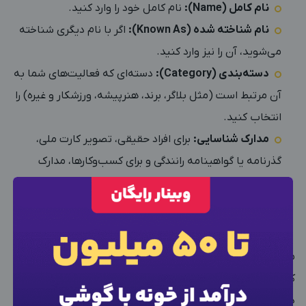
نام کامل (Name):
نام کامل خود را وارد کنید.
نام شناخته شده (Known As):
اگر با نام دیگری شناخته
می‌شوید، آن را نیز وارد کنید.
دسته‌بندی (Category):
دسته‌ای که فعالیت‌های شما به
آن مرتبط است (مثل بلاگر، برند، هنرپیشه، ورزشکار و غیره) را
انتخاب کنید.
مدارک شناسایی:
برای افراد حقیقی، تصویر کارت ملی،
گذرنامه یا گواهینامه رانندگی و برای کسب‌وکارها، مدارک
رسمی ثبت شرکت یا اسناد مالیاتی را بارگذاری کنید.
ارسال درخواست:
پس از تکمیل فرم، گزینه «Submit» را
×
بزنید تا درخواست شما ارسال شود.
ورود به حساب کاربری
منتظر بررسی بمانید! اینستاگرام درخواست شما را بررسی می‌کند
که ممکن است چند روز تا چند هفته طول بکشد. اگر
شماره موبایل خود را وارد کنید
بعد از ثبت شماره کد برای شما پیامک خواهد شد
درخواستتان تأیید شود، تیک آبی به پروفایل شما اضافه