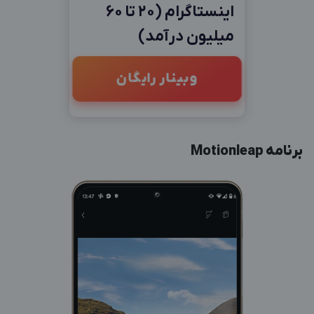
اینستاگرام (20 تا 60
میلیون درآمد)
وبینار رایگان
برنامه Motionleap