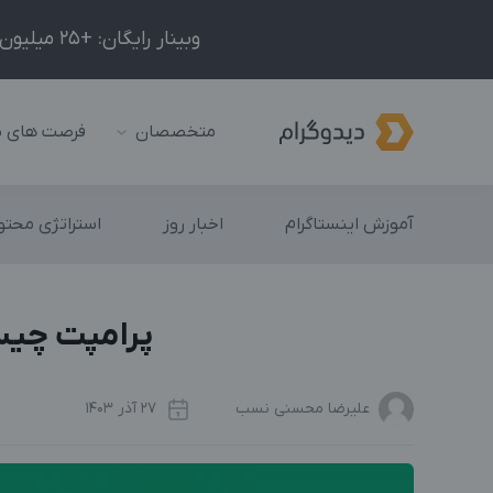
وبینار رایگان: +25 میلیون درآمد در ماه با ادمینیِ شبکه‌های اجتماعی داخلی و خارجی!
متخصصان
فرصت های 
آموزش اینستاگرام
اخبار روز
استراتژی محتوا
پرامپت چیست
علیرضا محسنی نسب
27 آذر 1403