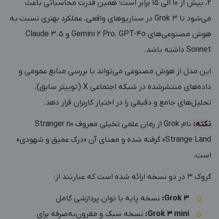
2، بیش از 10 الی 15 برابر است؛ همین قدرت محاسباتی باعث
می‌شود تا Grok 3 در سناریوهای واقعی، عملکرد بهتری نسبت به
هوش مصنوعی‌های Gemini 2 Pro، GPT-4o و Claude 3.5
Sonnet داشته باشد.
این مدل از هوش مصنوعی می‌تواند با بررسی منابع عمومی و
داده‌های منتشرشده در شبکه اجتماعی X (توییتر سابق)،
تحلیل‌های جامع و دقیقی را در اختیار کاربران قرار دهد.
نکته:
نام Grok از رمان علمی تخیلی معروف «Stranger n
Strange Land» گرفته شده و معنای آن «درک عمیق و شهودی»
است.
گروک 3 در دو نسخه ارائه شده است که عبارتند از:
Grok 3:
نسخه پایه با توان پردازشی کامل
Grok 3 mini:
نسخه سبک و مقرون‌به‌صرفه برای