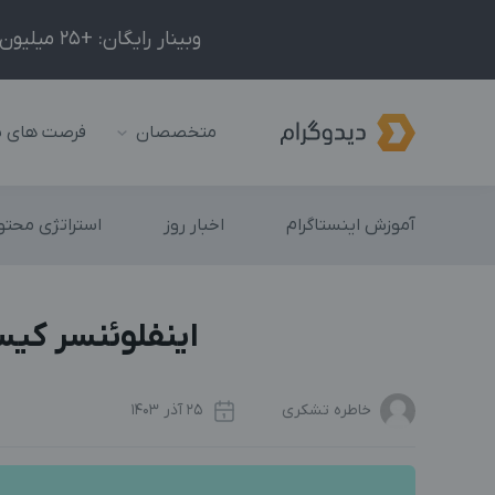
وبینار رایگان: +25 میلیون درآمد در ماه با ادمینیِ شبکه‌های اجتماعی داخلی و خارجی!
متخصصان
فرصت های 
آموزش اینستاگرام
اخبار روز
استراتژی محتوا
اینفلوئنسر کیس
خاطره تشکری
25 آذر 1403