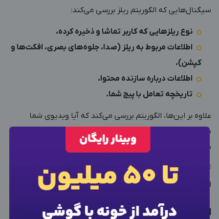
سیگنال‌هایی که الگوریتم ریلز بررسی می‌کند:
نوع ریلزهایی که کاربر تماشا و ذخیره کرده،
اطلاعات مربوط به ریلز (صدا، جلوه‌های بصری، افکت‌ها و
کپشن)،
اطلاعات درباره سازنده محتوا،
تاریخچه تعامل با پیج شما.
علاوه بر این‌ها، الگوریتم بررسی می‌کند که آیا ویدیوی شما
سرگرم‌کننده یا خلاقانه است یا نه. اگر بله، احتمال وایرال‌شدن آن
بیشتر است.
×
ورود به حساب کاربری
💡 پیشنهاد خواندنی:
حداکثر زمان ریلز اینستاگرام چقدر است؟
(بررسی آخرین آپدیت‌ها)
شماره موبایل خود را وارد کنید
الگوریتم اینستاگرام برای استوری
بعد از ثبت شماره کد برای شما پیامک خواهد شد