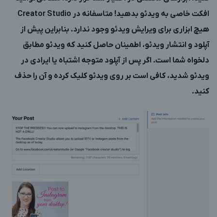
افکت خاصی به ویدئو بدهید! متاسفانه در Creator Studio
هیچ ابزاری برای ویرایش ویدئو وجود ندارد. بنابراین پیش از
آپلود و انتشار ویدئو، اطمینان حاصل کنید که ویدئو مطابق
دلخواه شما است. اگر پس از آپلود متوجه اشتباه یا ایرادی در
ویدئو شدید، کافی است بر روی ویدئو کلیک کرده و آن را حذف
کنید.