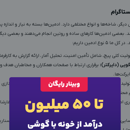
ستاگرام
ر، شاخه‌ها و انواع مختلفی دارد. ادمین‌ها بسته به نیاز و اندازه پیج
د. بعضی ادمین‌ها کارهای ساده و روتین انجام می‌دهند و بعضی دیگ
نوع ادمین داریم:
یت کلی پیج، شامل تأمین امنیت، تحلیل آمار، ارائه گزارش به کارفرما
ویی (دایرکتر):
برقراری ارتباط با صفحات همکاران و مخاطبان هدف و
یرکت‌ها.
لید و تدوین محتوای بصری (عکس، فیلم، ریلز، استوری)، ایده‌پردازی ب
 محتوایی.
×
ورود به حساب کاربری
ی اطلاعات مشتریان، پاسخ به دغدغه‌ها و نیازها، رسیدگی به سفارش
شماره موبایل خود را وارد کنید
یی مخاطبان هدف، انتخاب پیج‌های تبلیغاتی مناسب، تدوین سناریو ت
بعد از ثبت شماره کد برای شما پیامک خواهد شد