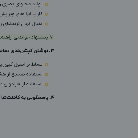
تولید محتوای بصری و
کار با ابزارهای ویرایش عکس و فیلم مانند  VSCO
دنبال کردن ترندهای رو
💡 پیشنهاد خواندنی:
راهنما
۳. نوشتن کپشن‌های تعاملی و استفاده از هشتگ‌های هدفمند
تسلط بر اصول کپی‌رای
استفاده صحیح از هشتگ
استفاده از «فراخوان عمل» (Call to Action) 
۴. پاسخگویی به کامنت‌ها و دایرکت‌ها