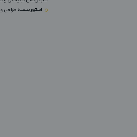
کمپین‌های تبلیغاتی و تح
استوریست:
طراحی و ا