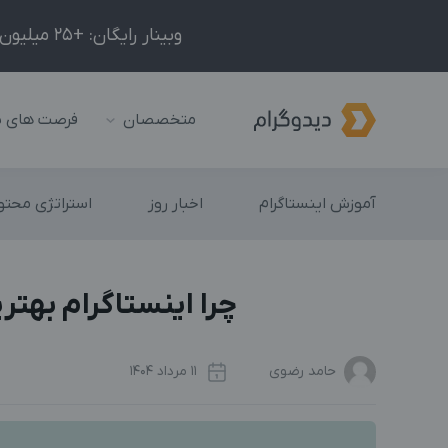
وبینار رایگان: +25 میلیون درآمد در ماه با ادمینیِ شبکه‌های اجتماعی داخلی و خارجی!
متخصصان
فرصت های 
آموزش اینستاگرام
اخبار روز
استراتژی محتوا
چرا اینستاگرام بهت
حامد رضوی
11 مرداد 1404