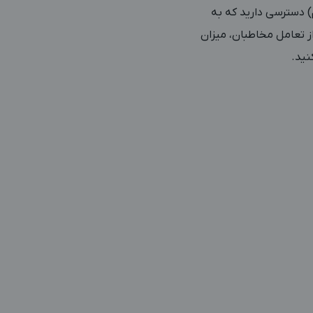
اگرام به ابزارهای تحلیلی داخلی (مثل Insights اینستاگرام) دسترسی دارید که به
از تعامل مخاطبان، میزان
نید.