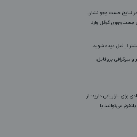
 در نتایج جست وجو نشان
یق جست‌وجوی گوگل وارد
شتر از قبل دیده شوید.
ر کپشن‌ها، متن ویدئوها، توضیحات جایگزین (Alt Text) تصاویر و بیوگرافی پروفایل،
 برای بازاریابی دارید؛ از
تفرم می‌توانید با